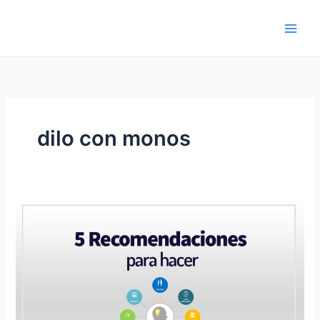
Ir
al
contenido
dilo con monos
Consejos
para
elaborar
mapas
mentales
-
Recomendaciones