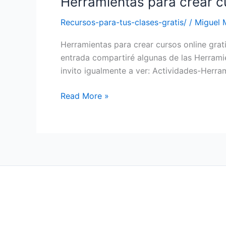
Herramientas para crear cu
para
Recursos-para-tus-clases-gratis/
/
Miguel 
crear
cursos
Herramientas para crear cursos online grat
online
entrada compartiré algunas de las Herramie
gratis
invito igualmente a ver: Actividades-Herram
Read More »