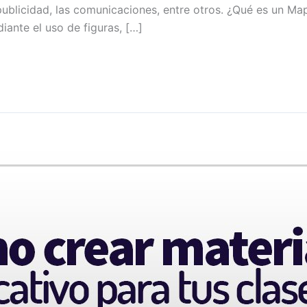
publicidad, las comunicaciones, entre otros. ¿Qué es un M
iante el uso de figuras, […]